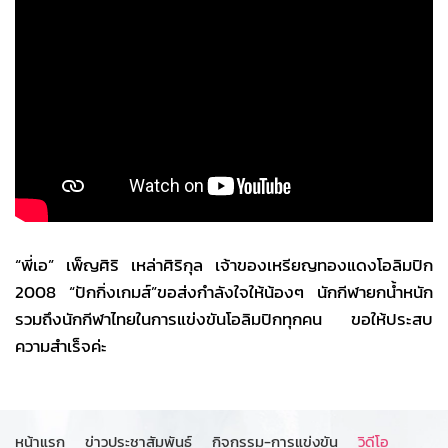
“พี่เอ” เพ็ญศิริ เหล่าศิริกุล เจ้าของเหรียญทองแดงโอลิมปิก
2008 “ปักกิ่งเกมส์”ขอส่งกำลังใจให้น้องๆ นักกีฬายกน้ำหนัก
รวมถึงนักกีฬาไทยในการแข่งขันโอลิมปิกทุกคน ขอให้ประสบ
ความสำเร็จค่ะ
หน้าแรก
ข่าวประชาสัมพันธ์
กิจกรรม-การแข่งขัน
วิดีโอ