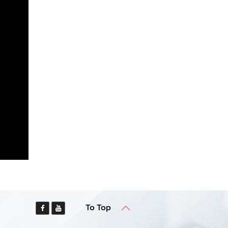
To Top