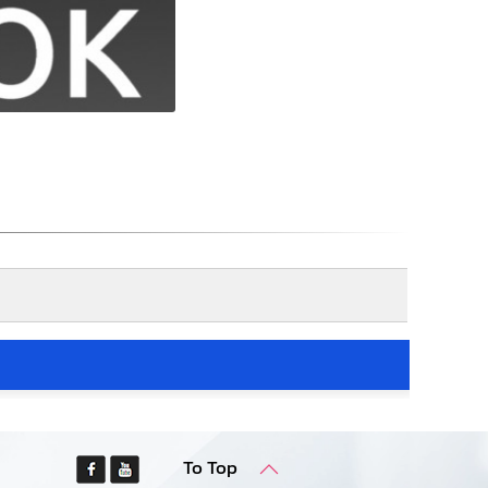
To Top