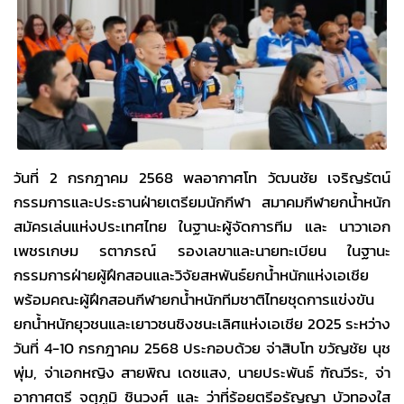
วันที่ 2 กรกฎาคม 2568 พลอากาศโท วัฒนชัย เจริญรัตน์
กรรมการและประธานฝ่ายเตรียมนักกีฬา สมาคมกีฬายกน้ำหนัก
สมัครเล่นแห่งประเทศไทย ในฐานะผู้จัดการทีม และ นาวาเอก
เพชรเกษม รตาภรณ์ รองเลขาและนายทะเบียน ในฐานะ
กรรมการฝ่ายผู้ฝึกสอนและวิจัยสหพันธ์ยกน้ำหนักแห่งเอเชีย
พร้อมคณะผู้ฝึกสอนกีฬายกน้ำหนักทีมชาติไทยชุดการแข่งขัน
ยกน้ำหนักยุวชนและเยาวชนชิงชนะเลิศแห่งเอเชีย 2025 ระหว่าง
วันที่ 4-10 กรกฎาคม 2568 ประกอบด้วย จ่าสิบโท ขวัญชัย นุช
พุ่ม, จ่าเอกหญิง สายพิณ เดชแสง, นายประพันธ์ ฑัณวีระ, จ่า
อากาศตรี จตุภูมิ ชินวงศ์ และ ว่าที่ร้อยตรีอรัญญา บัวทองใส