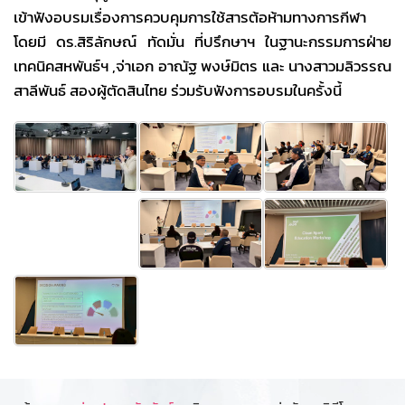
เข้าฟังอบรมเรื่องการควบคุมการใช้สารต้อห้ามทางการกีฬา
โดยมี ดร.สิริลักษณ์ ทัดมั่น ที่ปรึกษาฯ ในฐานะกรรมการฝ่าย
เทคนิคสหพันธ์ฯ ,จ่าเอก อาณัฐ พงษ์มิตร และ นางสาวมลิวรรณ
สาลีพันธ์ สองผู้ตัดสินไทย ร่วมรับฟังการอบรมในครั้งนี้