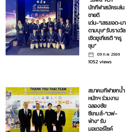
นักกีฬาสมัครเล่น
ชายดี
เด่น-“เสธ.ยอด-มา
ดามบุษ” รับรางวัล
เชิดชูเกียรติ “ครู
ชุม”
09 ก.พ. 2569
1052 views
สมาคมกีฬายกน้ำ
หนักฯ ร่วมงาน
ฉลองชัย
ซีเกมส์-“เวฟ-
ฟ่าง” รับ
มอเตอร์ไซค์