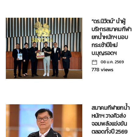
“ดร.นิวัตน์” นำผู้
บริหารสมาคมกีฬา
ยกน้ำหนักฯ มอบ
กระเช้าปีใหม่
บ.บุญรอดฯ
08 ม.ค. 2569
778 views
สมาคมกีฬายกน้ำ
หนักฯ วางคิวส่ง
จอมพลังแข่งขัน
ตลอดทั้งปี 2569