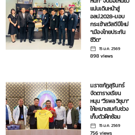
หนัก” จับมือเหนียว
แน่นเดินหน้าสู่
อลป.2028-มอบ
กระเช้าสวัสดีปีใหม่
“เมืองไทยประกัน
ชีวิต”
15 ม.ค. 2569
898 views
ม.ราชภัฏสุรินทร์
จัดตารางเรียน
หนุน “วีรพล วิชุมา”
ให้เหมาะสมกับช่วง
เก็บตัวฝึกซ้อม
15 ม.ค. 2569
756 views