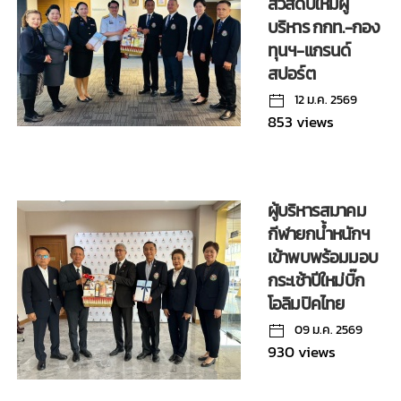
สวัสดีปีใหม่ผู้
บริหาร กกท.-กอง
ทุนฯ-แกรนด์
สปอร์ต
12 ม.ค. 2569
853 views
ผู้บริหารสมาคม
กีฬายกน้ำหนักฯ
เข้าพบพร้อมมอบ
กระเช้าปีใหม่บิ๊ก
โอลิมปิคไทย
09 ม.ค. 2569
930 views