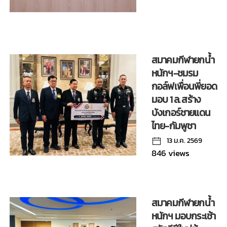
สมาคมกีฬายกน้ำ
หนักฯ-ชมรม
กอล์ฟเพื่อนพี่ยอด
มอบ 1 ล. สร้าง
บังเกอร์ชายแดน
ไทย-กัมพูชา
13 ม.ค. 2569
846 views
สมาคมกีฬายกน้ำ
หนักฯ มอบกระเช้า