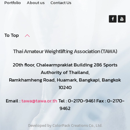
Portfolio
About us
Contact Us
To Top
Thai Amateur Weightlifting Association (TAWA)
20th floor, Chalearmprakiat Building 286 Sports
Authority of Thailand,
Ramkhamheng Road, Huamark, Bangkapi, Bangkok
10240
Email :
tawa@tawa.or.th
Tel : 0-2170-9461 Fax : 0-2170-
9462
Developed by ColorPack Creations Co., Ltd.