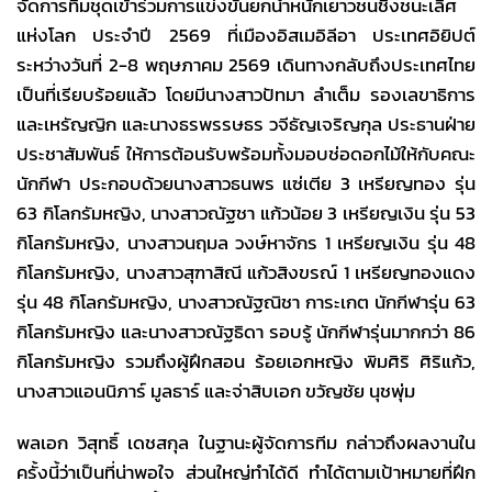
จัดการทีมชุดเข้าร่วมการแข่งขันยกน้ำหนักเยาวชนชิงชนะเลิศ
แห่งโลก ประจำปี 2569 ที่เมืองอิสเมอิลีอา ประเทศอิยิปต์
ระหว่างวันที่ 2-8 พฤษภาคม 2569 เดินทางกลับถึงประเทศไทย
เป็นที่เรียบร้อยแล้ว โดยมีนางสาวปัทมา ลำเต็ม รองเลขาธิการ
และเหรัญญิก และนางธรพรรษธร วจีธัญเจริญกุล ประธานฝ่าย
ประชาสัมพันธ์ ให้การต้อนรับพร้อมทั้งมอบช่อดอกไม้ให้กับคณะ
นักกีฬา ประกอบด้วยนางสาวธนพร แซ่เตีย 3 เหรียญทอง รุ่น
63 กิโลกรัมหญิง, นางสาวณัฐชา แก้วน้อย 3 เหรียญเงิน รุ่น 53
กิโลกรัมหญิง, นางสาวนฤมล วงษ์หาจักร 1 เหรียญเงิน รุ่น 48
กิโลกรัมหญิง, นางสาวสุฑาสิณี แก้วสิงขรณ์ 1 เหรียญทองแดง
รุ่น 48 กิโลกรัมหญิง, นางสาวณัฐณิชา การะเกต นักกีฬารุ่น 63
กิโลกรัมหญิง และนางสาวณัฐธิดา รอบรู้ นักกีฬารุ่นมากกว่า 86
กิโลกรัมหญิง รวมถึงผู้ฝึกสอน ร้อยเอกหญิง พิมศิริ ศิริแก้ว,
นางสาวแอนนิภาร์ มูลธาร์ และจ่าสิบเอก ขวัญชัย นุชพุ่ม
พลเอก วิสุทธิ์ เดชสกุล ในฐานะผู้จัดการทีม กล่าวถึงผลงานใน
ครั้งนี้ว่าเป็นที่น่าพอใจ ส่วนใหญ่ทำได้ดี ทำได้ตามเป้าหมายที่ฝึก