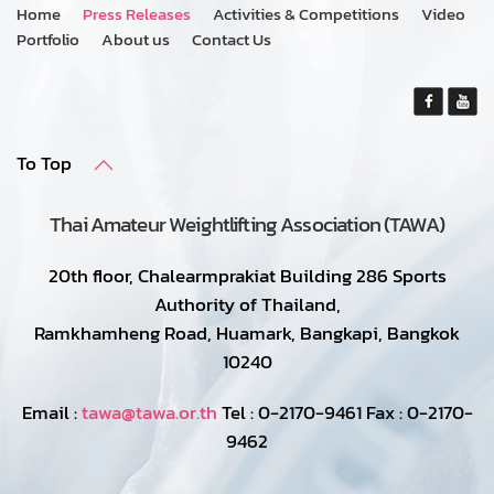
Home
Press Releases
Activities & Competitions
Video
Portfolio
About us
Contact Us
To Top
Thai Amateur Weightlifting Association (TAWA)
20th floor, Chalearmprakiat Building 286 Sports
Authority of Thailand,
Ramkhamheng Road, Huamark, Bangkapi, Bangkok
10240
Email :
tawa@tawa.or.th
Tel : 0-2170-9461 Fax : 0-2170-
9462